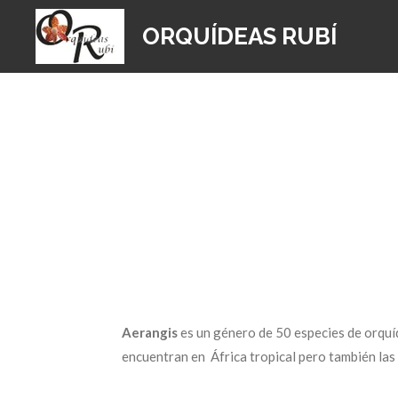
Ir
ORQUÍDEAS RUBÍ
al
contenido
principal
Aerangis
e
s un género
de
50
especies
de
orquí
encuentran en
África
tropical pero también las 