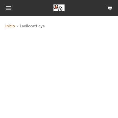
Ir
al
contenido
Inicio
»
Laeliocattleya
principal